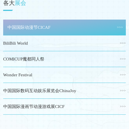
各大
展会
盗墓笔记·八一七稻米节活动
>>>
万代模型拼装教室
>>>
中国国际动漫节CICAF
>>>
三月兽×CRUX 初音未来线下打卡活动
>>>
BiliBili World
>>>
BANPERSTO眼镜厂品牌快闪店
>>>
COMICUP魔都同人祭
>>>
三月兽×Twincre《蓝色监狱》玉座系列线下打卡活动
>>>
Wonder Festival
>>>
GASHAPON万代扭蛋品牌快闪店
>>>
中国国际数码互动娱乐展览会ChinaJoy
>>>
TAMASHII万代魂品牌快闪店
>>>
中国国际漫画节动漫游戏展CICF
>>>
一番赏品牌快闪店
>>>