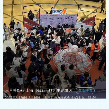
三月兽×Bushiroad Creative《BanG Dream！》主题快闪
>>>
《偶像梦幻祭2》“绽放的纯白浪漫”特别快闪
>>>
三月兽品牌快闪店
>>>
三月兽×Y Line 《蓝色监狱》阿拉伯风系列线下打卡活动
>>>
三月兽×昭和笔记 《蓝色监狱》飞行员系列线下打卡活动
>>>
三月兽Goods《新世纪福音战士》花之语系列线下打卡活动
>>>
三月兽×PMC《蓝色监狱》Retopopu系列线下打卡活动
>>>
三月兽&A3 上海《钻石王牌》主题快闪
查看详情
2025年2月20日-3月16日，由三月兽&株式会社A3主办、讲谈社授权的《钻石王牌》主题快闪在上海静安大悦城开启！
三月兽×Broccoli《蓝色监狱》黑色西装系列线下快闪活动
>>>