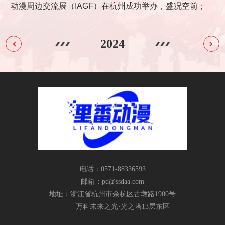
售额
动漫周边交流展（IAGF）在杭州成功举办，盛况空前；
度该
全年度三月兽线下门店稳步拓展，截止2024年底，全国门店数量
2
2023
2024
突破40家，成为IP衍生品类门店头部品牌。
电话：0571-88336593
邮箱：
pd@ssdaa.com
地址：浙江省杭州市余杭区古墩路1900号
万科未来之光·光之塔13层东区