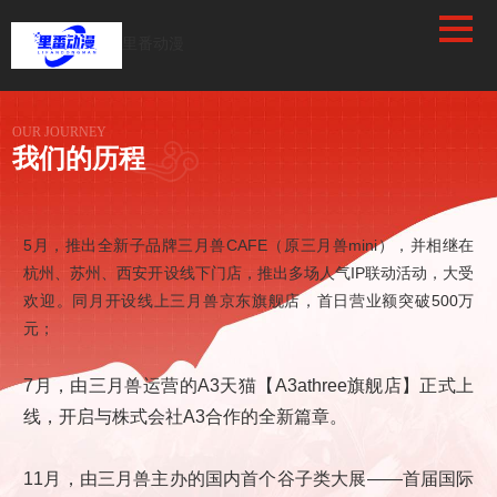
/favicon.ico
里番动漫
OUR JOURNEY
我们的历程
5月，推出全新子品牌三月兽CAFE（原三月兽mini），并相继在
大开
杭州、苏州、西安开设线下门店，推出多场人气IP联动活动，大受
兽运
欢迎。同月开设线上三月兽京东旗舰店，首日营业额突破500万
）上
元；
大关
7月，由三月兽运营的A3天猫【A3athree旗舰店】正式上
线，开启与株式会社A3合作的全新篇章。
、苏
11月，由三月兽主办的国内首个谷子类大展——首届国际